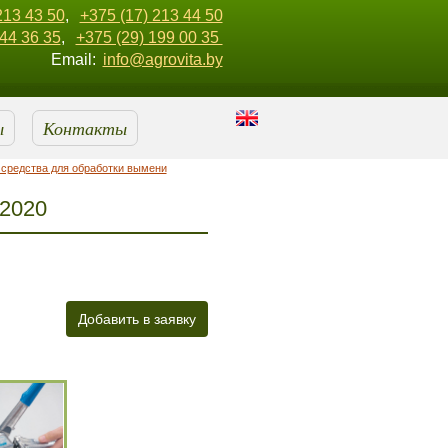
213 43 50
,
+375 (17) 213 44 50
344 36 35
,
+375 (29) 199 00 35
Email:
info@agrovita.by
ы
Контакты
 средства для обработки вымени
 2020
Добавить в заявку