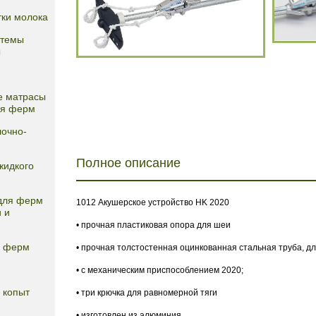
ки молока
стемы
ы
е матрасы
ля ферм
лочно-
Полное описание
жидкого
для ферм
1012 Акушерское устройство HK 2020
 и
• прочная пластиковая опора для шеи
я ферм
• прочная толстостенная оцинкованная стальная труба, дл
• с механическим приспособлением 2020;
 копыт
• три крючка для равномерной тяги
• изготовлен из алюминия