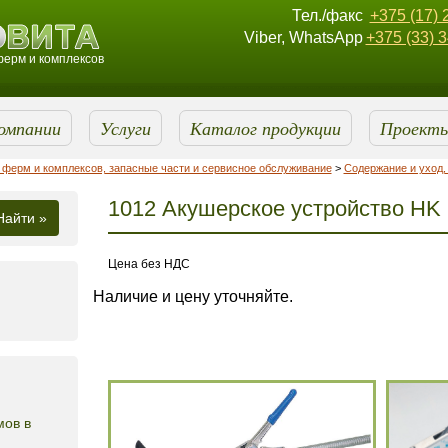
Тел./факс
+375 (17) 
Viber, WhatsApp
+375 (33) 
ерм и комплексов
омпании
Услуги
Каталог продукции
Проект
ферм и комплексов, запасные части и сервисное обслуживание
>
Содержание и уход,
1012 Акушерское устройство HK
Найти »
Цена без НДС
Наличие и цену уточняйте.
мов в