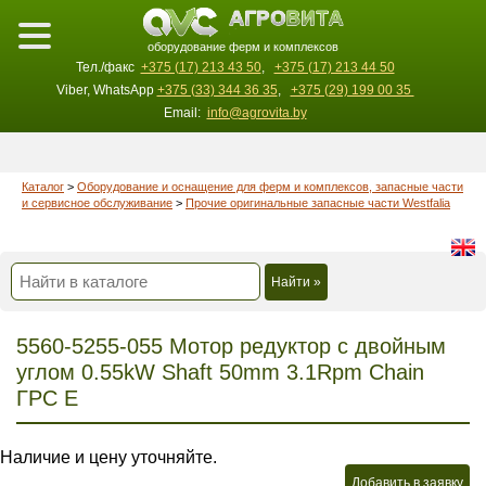
оборудование ферм и комплексов
Тел./факс
+375 (17) 213 43 50
,
+375 (17) 213 44 50
Viber, WhatsApp
+375 (33) 344 36 35
,
+375 (29) 199 00 35
Email:
info@agrovita.by
Каталог
>
Оборудование и оснащение для ферм и комплексов, запасные части
и сервисное обслуживание
>
Прочие оригинальные запасные части Westfalia
Найти »
5560-5255-055 Мотор редуктор с двойным
углом 0.55kW Shaft 50mm 3.1Rpm Chain
ГPC E
Наличие и цену уточняйте.
Добавить в заявку